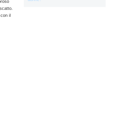
oroso
scatto.
con il