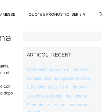
MMESSE
QUOTE E PRONOSTICI SERIE A
gna
ARTICOLI RECENTI
mania
Wimbledon 2026, chi è il favorito?
rma di
Mondiali 2026, le squadre favorite
to con
Eurovision 2026, chi è il favorito?
to dopo
10eLotto, le probabilità di vincita
è
Scommesse, cresce il numero delle
donne?