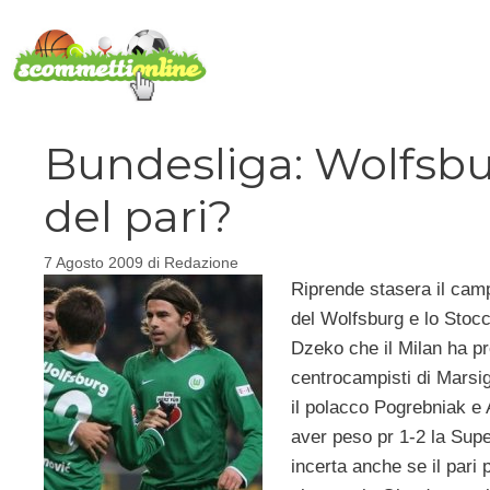
Vai
al
contenuto
Bundesliga: Wolfsbu
del pari?
7 Agosto 2009
di
Redazione
Riprende stasera il camp
del Wolfsburg e lo Stocca
Dzeko che il Milan ha pro
centrocampisti di Marsig
il polacco Pogrebniak e 
aver peso pr 1-2 la Sup
incerta anche se il pari