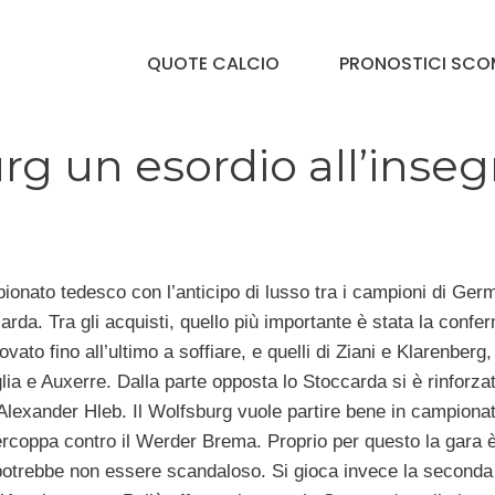
QUOTE CALCIO
PRONOSTICI SCO
rg un esordio all’inse
ionato tedesco con l’anticipo di lusso tra i campioni di Ger
rda. Tra gli acquisti, quello più importante è stata la confe
vato fino all’ultimo a soffiare, e quelli di Ziani e Klarenberg,
lia e Auxerre. Dalla parte opposta lo Stoccarda si è rinforza
Alexander Hleb. Il Wolfsburg vuole partire bene in campiona
ercoppa contro il Werder Brema. Proprio per questo la gara 
 potrebbe non essere scandaloso. Si gioca invece la seconda