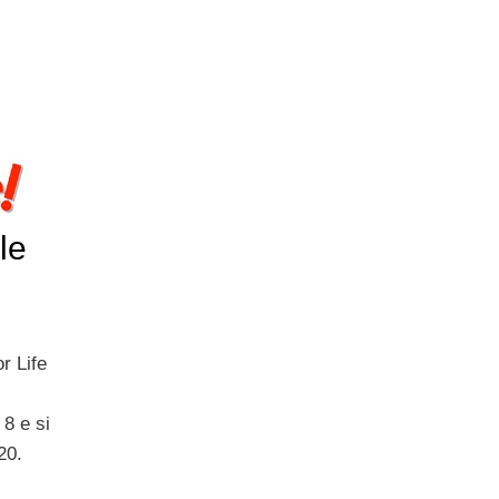
 le
r Life
 8 e si
20.