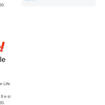
20.
 le
r Life
 8 e si
20.