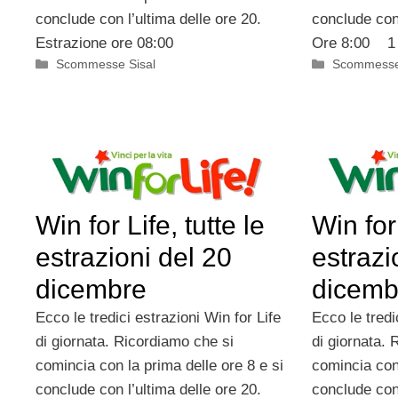
conclude con l’ultima delle ore 20.
conclude con 
Estrazione ore 08:00
Ore 8:00 
Categorie
Categorie
Scommesse Sisal
Scommesse
Win for Life, tutte le
Win for 
estrazioni del 20
estrazi
dicembre
dicemb
Ecco le tredici estrazioni Win for Life
Ecco le tredi
di giornata. Ricordiamo che si
di giornata. 
comincia con la prima delle ore 8 e si
comincia con 
conclude con l’ultima delle ore 20.
conclude con 