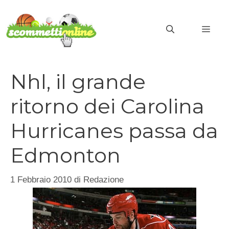
Vai
al
MEN
contenuto
Nhl, il grande
ritorno dei Carolina
Hurricanes passa da
Edmonton
1 Febbraio 2010
di
Redazione