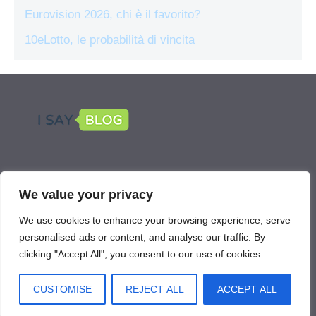
Eurovision 2026, chi è il favorito?
10eLotto, le probabilità di vincita
LEGAL
We value your privacy
Scommetti Online is part of the network
We use cookies to enhance your browsing experience, serve
IsayBlog!
personalised ads or content, and analyse our traffic. By
clicking "Accept All", you consent to our use of cookies.
CUSTOMISE
REJECT ALL
ACCEPT ALL
Scommettionline.com © 2026. All right reserverd.