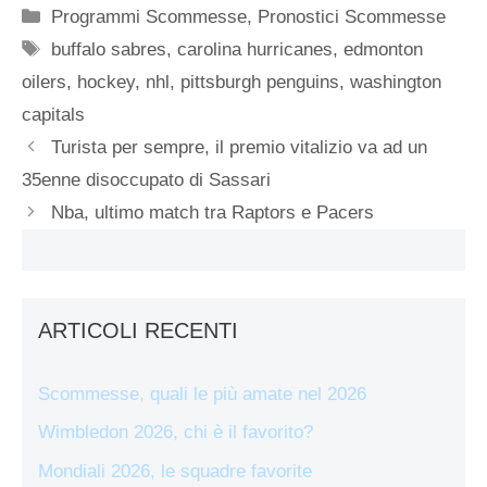
Categorie
Programmi Scommesse
,
Pronostici Scommesse
Tag
buffalo sabres
,
carolina hurricanes
,
edmonton
oilers
,
hockey
,
nhl
,
pittsburgh penguins
,
washington
capitals
Turista per sempre, il premio vitalizio va ad un
35enne disoccupato di Sassari
Nba, ultimo match tra Raptors e Pacers
ARTICOLI RECENTI
Scommesse, quali le più amate nel 2026
Wimbledon 2026, chi è il favorito?
Mondiali 2026, le squadre favorite