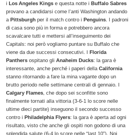
i
Los Angeles Kings
e questa notte i
Buffalo
Sabres
provano a candidarsi come l’anti Washington andando
a
Pittsburgh
per il match contro i
Penguins
. I padroni
di casa sono più in forma e potrebbero ancora
scavalcare tutti e mettersi all’inseguimento dei
Capitals: noi però vogliamo puntare su Buffalo che
viene da due successi consecutivi. I
Florida
Panthers
ospitano gli
Anaheim
Ducks
: la gara è
interessante, anche perché i paperi della
California
stanno ritornando a fare la mina vagante dopo un
brutto periodo nelle settimane centrali di gennaio. I
Calgary
Flames
, che dopo sei sconfitte sono
finalmente tornati alla vittoria (3-6-1 lo score nelle
ultime dieci partite) inseguono il secondo successo
contro i
Philadelphia
Flyers
: la gara è aperta ad ogni
risultato, visto che anche gli ospiti non godono di una
splendida salute (6-4 lo score nelle “last 10”). Noi