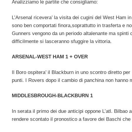
Analizziamo le partite che consigliamo:
L’Arsenal ricevera’ la visita dei cugini del West Ham in
sono ben comportati finora,soprattutto in trasferta e no
Gunners vengono da un periodo altalenante ma spinti 
difficilmente si lasceranno sfuggire la vittoria.
ARSENAL-WEST HAM 1 + OVER
Il Boro ospitera’ il Blackburn in uno scontro diretto p
punti. I Rovers dopo il cambio di panchina non hanno m
MIDDLESBROUGH-BLACKBURN 1
In serata il primo dei due anticipi oppone L’atl. Bilbao
rendere scontato il pronostico a favore dei Baschi che 