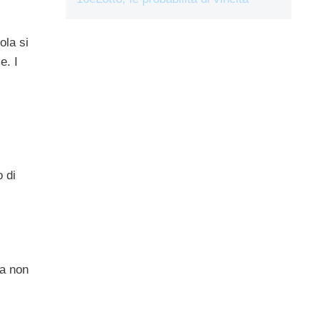
ola si
e. I
 di
da non