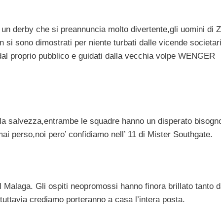
 un derby che si preannuncia molto divertente,gli uomini di Z
n si sono dimostrati per niente turbati dalle vicende societari
dal proprio pubblico e guidati dalla vecchia volpe WENGER
er la salvezza,entrambe le squadre hanno un disperato bisogno
ai perso,noi pero’ confidiamo nell’ 11 di Mister Southgate.
 al Malaga. Gli ospiti neopromossi hanno finora brillato tanto 
tuttavia crediamo porteranno a casa l’intera posta.