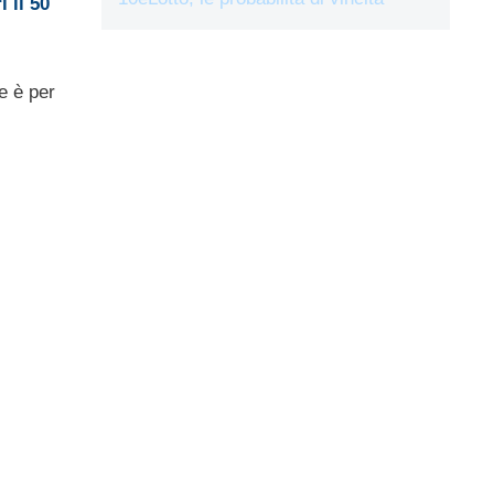
 il 50
e è per