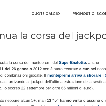
QUOTE CALCIO
PRONOSTICI SCO
nua la corsa del jackpo
osta la corsa del montepremi del
SuperEnalotto
: anche
11 del 26 gennaio 2012
non è stato centrato
alcun sei
nono
ni di combinazioni giocate.
Il
montepremi arriva a sfiorare i 
uasi arrivando al jackpot dell’ultima estrazione della sestina
, lo scorso 22 settembre per oltre 65 milioni di euro).
ato neppure alcun 5+, ma i
13 “5” hanno vinto ciascuno ci