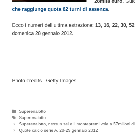
28mila euro.
Guid
che raggiunge quota 62 turni di assenza
.
Ecco i numeri dell’ultima estrazione:
13, 16, 22, 30, 5
domenica 28 gennaio 2012.
Photo credits | Getty Images
Categorie
Superenalotto
Tag
Superenalotto
Superenalotto, nessun sei e il montepremi vola a 57milioni d
Quote calcio serie A, 28-29 gennaio 2012