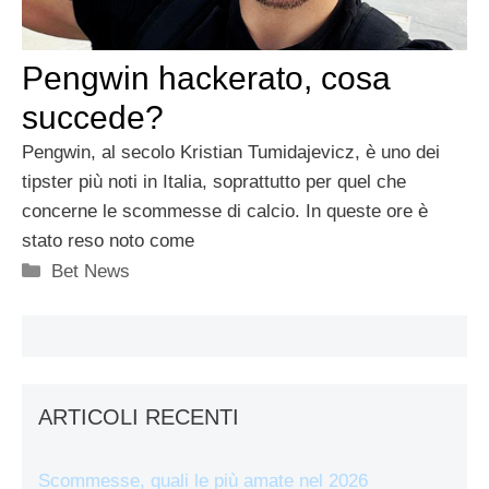
Pengwin hackerato, cosa
succede?
Pengwin, al secolo Kristian Tumidajevicz, è uno dei
tipster più noti in Italia, soprattutto per quel che
concerne le scommesse di calcio. In queste ore è
stato reso noto come
Categorie
Bet News
ARTICOLI RECENTI
Scommesse, quali le più amate nel 2026