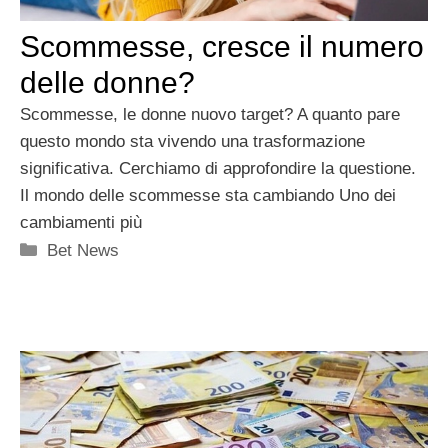
Scommesse, cresce il numero
delle donne?
Scommesse, le donne nuovo target? A quanto pare
questo mondo sta vivendo una trasformazione
significativa. Cerchiamo di approfondire la questione.
Il mondo delle scommesse sta cambiando Uno dei
cambiamenti più
Categorie
Bet News