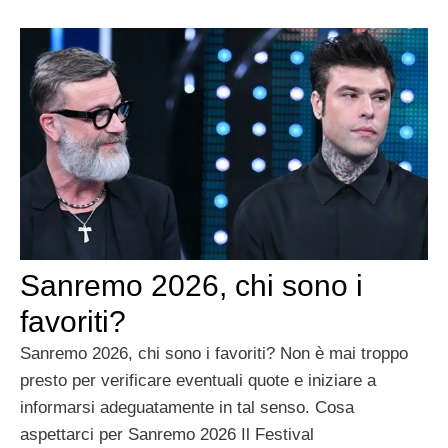
Sanremo 2026, chi sono i
favoriti?
Sanremo 2026, chi sono i favoriti? Non è mai troppo
presto per verificare eventuali quote e iniziare a
informarsi adeguatamente in tal senso. Cosa
aspettarci per Sanremo 2026 Il Festival