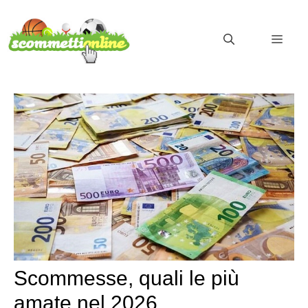
Vai
al
MEN
contenuto
Scommesse, quali le più
amate nel 2026