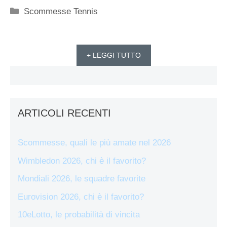
Categorie
Scommesse Tennis
+ LEGGI TUTTO
ARTICOLI RECENTI
Scommesse, quali le più amate nel 2026
Wimbledon 2026, chi è il favorito?
Mondiali 2026, le squadre favorite
Eurovision 2026, chi è il favorito?
10eLotto, le probabilità di vincita