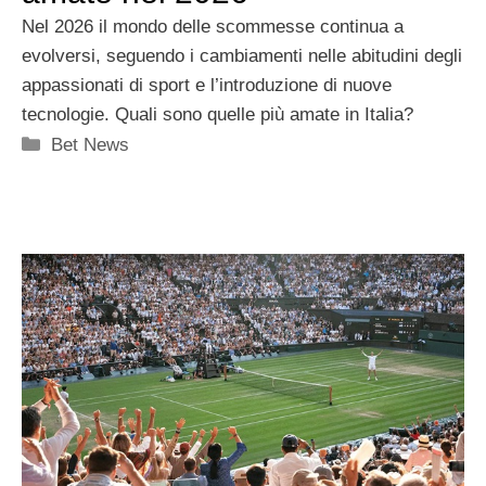
Nel 2026 il mondo delle scommesse continua a
evolversi, seguendo i cambiamenti nelle abitudini degli
appassionati di sport e l’introduzione di nuove
tecnologie. Quali sono quelle più amate in Italia?
Categorie
Bet News