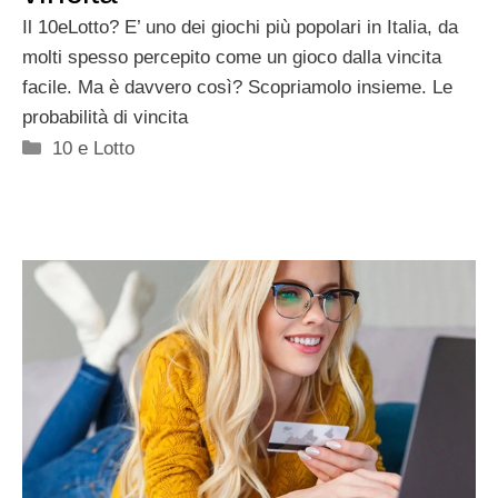
Il 10eLotto? E’ uno dei giochi più popolari in Italia, da
molti spesso percepito come un gioco dalla vincita
facile. Ma è davvero così? Scopriamolo insieme. Le
probabilità di vincita
Categorie
10 e Lotto