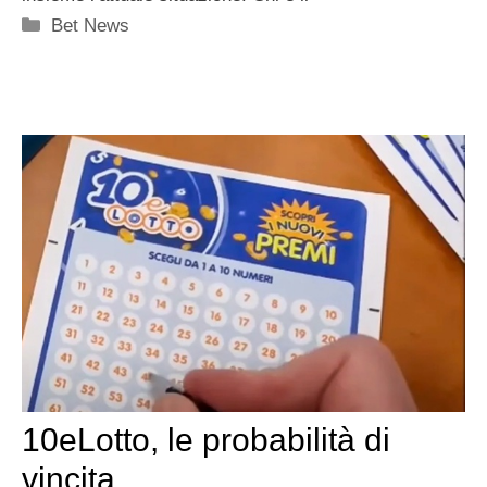
Categorie
Bet News
10eLotto, le probabilità di
vincita