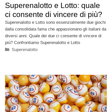
Superenalotto e Lotto: quale
ci consente di vincere di più?
Superenalotto e Lotto sono essenzialmente due giochi
dalla consolidata fama che appassionano gli italiani da
diversi anni. Quale dei due ci consente di vincere di
più? Confrontiamo Superenalotto e Lotto
Categorie
Superenalotto