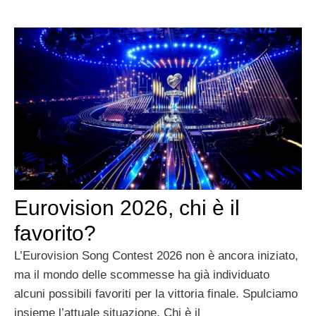
Eurovision 2026, chi è il
favorito?
L’Eurovision Song Contest 2026 non è ancora iniziato,
ma il mondo delle scommesse ha già individuato
alcuni possibili favoriti per la vittoria finale. Spulciamo
insieme l’attuale situazione. Chi è il