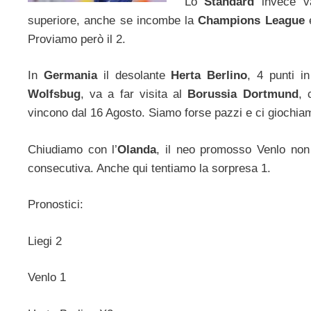
Lo
Standard
invece v
superiore, anche se incombe la
Champions League
e
Proviamo però il 2.
In
Germania
il desolante
Herta Berlino
, 4 punti i
Wolfsbug
, va a far visita al
Borussia Dortmund
, 
vincono dal 16 Agosto. Siamo forse pazzi e ci giochia
Chiudiamo con l’
Olanda
, il neo promosso Venlo non 
consecutiva. Anche qui tentiamo la sorpresa 1.
Pronostici:
Liegi 2
Venlo 1