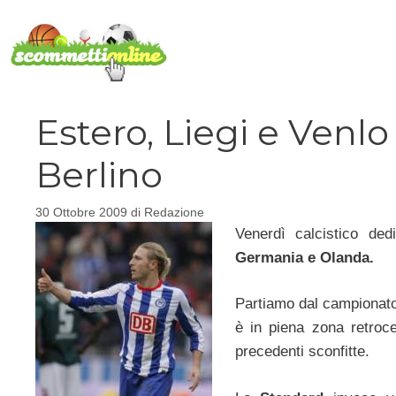
Vai
al
contenuto
Estero, Liegi e Venlo 
Berlino
30 Ottobre 2009
di
Redazione
Venerdì calcistico ded
Germania e Olanda.
Partiamo dal campionato 
è in piena zona retroce
precedenti sconfitte.