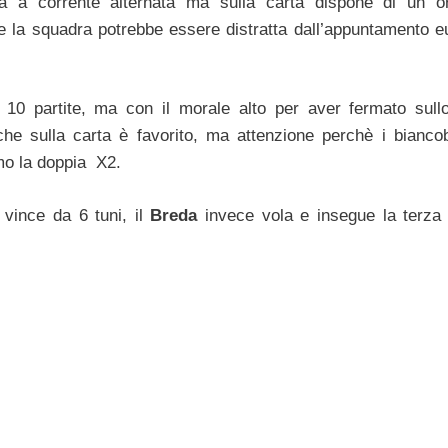
a a corrente alternata ma sulla carta dispone di un o
 la squadra potrebbe essere distratta dall’appuntamento e
n 10 partite, ma con il morale alto per aver fermato sullo
che sulla carta è favorito, ma attenzione perchè i bianco
mo la doppia X2.
vince da 6 tuni, il
Breda
invece vola e insegue la terza v