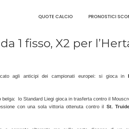
QUOTE CALCIO
PRONOSTICI SCO
da 1 fisso, X2 per l’Hert
icato agli anticipi dei campionati europei: si gioca in
belga: lo Standard Liegi gioca in trasferta contro il Mouscr
ssione con una sola vittoria ottenuta contro il
St. Trui