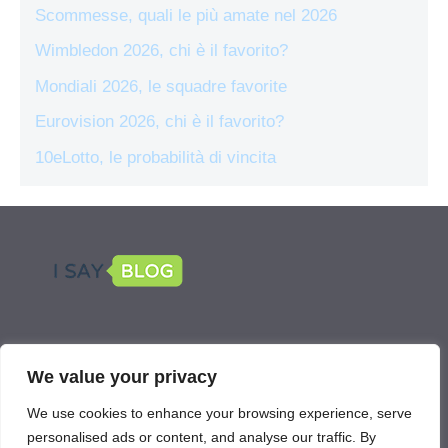
Scommesse, quali le più amate nel 2026
Wimbledon 2026, chi è il favorito?
Mondiali 2026, le squadre favorite
Eurovision 2026, chi è il favorito?
10eLotto, le probabilità di vincita
LEGAL
We value your privacy
Scommetti Online is part of the network
We use cookies to enhance your browsing experience, serve
IsayBlog!
personalised ads or content, and analyse our traffic. By