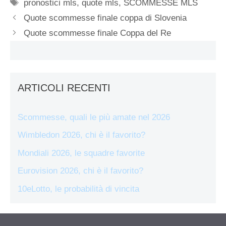
Tag
pronostici mls
,
quote mls
,
SCOMMESSE MLS
Quote scommesse finale coppa di Slovenia
Quote scommesse finale Coppa del Re
ARTICOLI RECENTI
Scommesse, quali le più amate nel 2026
Wimbledon 2026, chi è il favorito?
Mondiali 2026, le squadre favorite
Eurovision 2026, chi è il favorito?
10eLotto, le probabilità di vincita