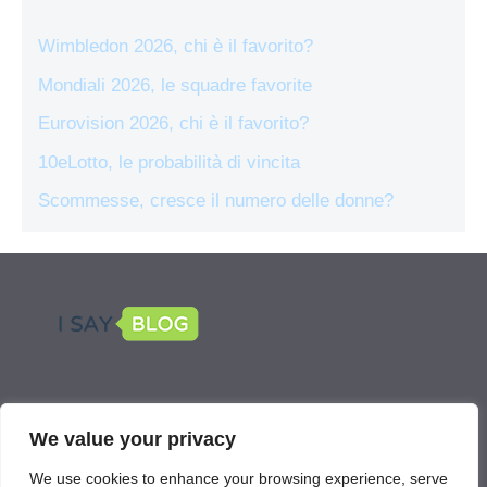
Wimbledon 2026, chi è il favorito?
Mondiali 2026, le squadre favorite
Eurovision 2026, chi è il favorito?
10eLotto, le probabilità di vincita
Scommesse, cresce il numero delle donne?
LEGAL
We value your privacy
Scommetti Online is part of the network
We use cookies to enhance your browsing experience, serve