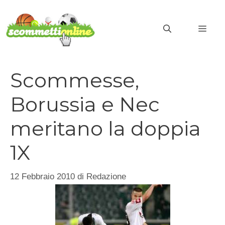
Vai
al
MEN
contenuto
Scommesse,
Borussia e Nec
meritano la doppia
1X
12 Febbraio 2010
di
Redazione