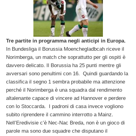
Tre partite in programma negli anticipi in Europa.
In Bundesliga il Borussia Moenchegladbcah riceve il
Norimberga, un match che soprattutto per gli ospiti è
davvero delicato. Il Borussia ha 25 punti mentre gli
avversari sono penultimi con 16. Quindi guardando la
classifica il segno 1 sembra probabile ma attenzione
perché il Norimberga è una squadra dal rendimento
altalenante capace di vincere ad Hannover e perdere
con lo Stoccarda. I padroni di casa invece vogliono
subito riprendere il cammino interrotto a Mainz.
Nell’Eredivisie c’è Nec-Nac Breda, non è un gioco di
parole ma sono due squadre che disputano il