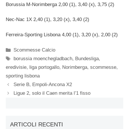
Borussia M-Norimberga 2,00 (1), 3,40 (x), 3,75 (2)
Nec-Nac 1X 2,40 (1), 3,20 (x), 3,40 (2)
Ferreira-Sporting Lisbona 4,00 (1), 3,20 (x), 2,00 (2)
Categorie
Scommesse Calcio
Tag
borussia moenchegladbach
,
Bundesliga
,
eredivisie
,
liga portogallo
,
Norimberga
,
scommesse
,
sporting lisbona
Serie B, Empoli-Ancona X2
Ligue 2, solo il Caen merita l’1 fisso
ARTICOLI RECENTI