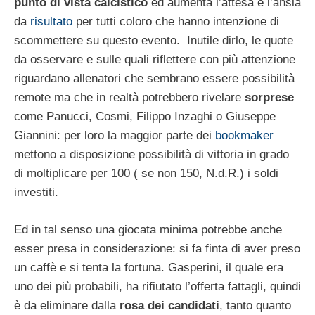
punto di vista calcistico
ed aumenta l’attesa e l’ansia
da
risultato
per tutti coloro che hanno intenzione di
scommettere su questo evento. Inutile dirlo, le quote
da osservare e sulle quali riflettere con più attenzione
riguardano allenatori che sembrano essere possibilità
remote ma che in realtà potrebbero rivelare
sorprese
come Panucci, Cosmi, Filippo Inzaghi o Giuseppe
Giannini: per loro la maggior parte dei
bookmaker
mettono a disposizione possibilità di vittoria in grado
di moltiplicare per 100 ( se non 150, N.d.R.) i soldi
investiti.
Ed in tal senso una giocata minima potrebbe anche
esser presa in considerazione: si fa finta di aver preso
un caffè e si tenta la fortuna. Gasperini, il quale era
uno dei più probabili, ha rifiutato l’offerta fattagli, quindi
è da eliminare dalla
rosa dei candidati
, tanto quanto