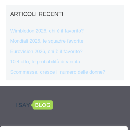
ARTICOLI RECENTI
Wimbledon 2026, chi è il favorito?
Mondiali 2026, le squadre favorite
Eurovision 2026, chi è il favorito?
10eLotto, le probabilità di vincita
Scommesse, cresce il numero delle donne?
LEGAL