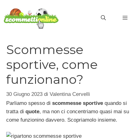
Vai
al
MEN
contenuto
Scommesse
sportive, come
funzionano?
30 Giugno 2023
di
Valentina Cervelli
Parliamo spesso di
scommesse sportive
quando si
tratta di
quote
, ma non ci concentriamo quasi mai su
come funzionino davvero. Scopriamolo insieme.