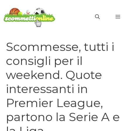
Vai
al
MEN
contenuto
Scommesse, tutti i
consigli per il
weekend. Quote
interessanti in
Premier League,
partono la Serie A e
la Liga