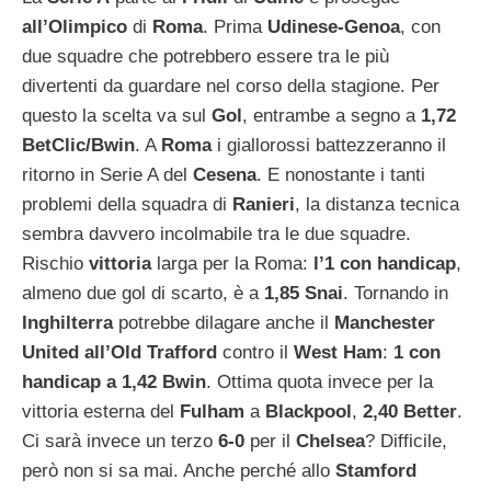
all’Olimpico
di
Roma
. Prima
Udinese-Genoa
, con
due squadre che potrebbero essere tra le più
divertenti da guardare nel corso della stagione. Per
questo la scelta va sul
Gol
, entrambe a segno a
1,72
BetClic/Bwin
. A
Roma
i giallorossi battezzeranno il
ritorno in Serie A del
Cesena
. E nonostante i tanti
problemi della squadra di
Ranieri
, la distanza tecnica
sembra davvero incolmabile tra le due squadre.
Rischio
vittoria
larga per la Roma:
l’1 con handicap
,
almeno due gol di scarto, è a
1,85 Snai
. Tornando in
Inghilterra
potrebbe dilagare anche il
Manchester
United
all’Old Trafford
contro il
West Ham
:
1 con
handicap a 1,42 Bwin
. Ottima quota invece per la
vittoria esterna del
Fulham
a
Blackpool
,
2,40 Better
.
Ci sarà invece un terzo
6-0
per il
Chelsea
? Difficile,
però non si sa mai. Anche perché allo
Stamford