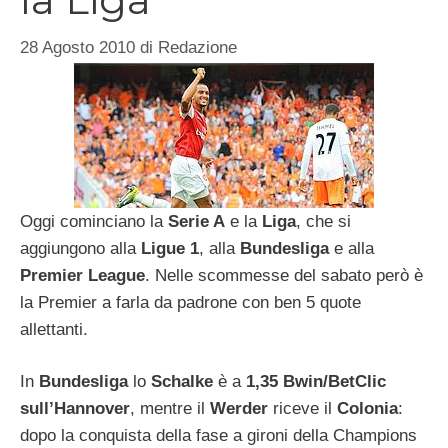
28 Agosto 2010
di
Redazione
Oggi cominciano la
Serie A
e la
Liga
, che si
aggiungono alla
Ligue 1
, alla
Bundesliga
e alla
Premier League
. Nelle scommesse del sabato però è
la Premier a farla da padrone con ben 5 quote
allettanti.
In
Bundesliga
lo
Schalke
è a
1,35
Bwin/BetClic
sull’Hannover
, mentre il
Werder
riceve il
Colonia
:
dopo la conquista della fase a gironi della Champions