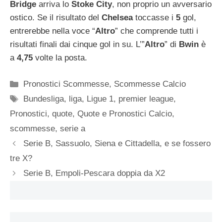
Bridge
arriva lo
Stoke City
, non proprio un avversario
ostico. Se il risultato del
Chelsea
toccasse i
5
gol,
entrerebbe nella voce “
Altro
” che comprende tutti i
risultati finali dai cinque gol in su. L’”
Altro
” di
Bwin
è
a
4,75
volte la posta.
Categorie
Pronostici Scommesse
,
Scommesse Calcio
Tag
Bundesliga
,
liga
,
Ligue 1
,
premier league
,
Pronostici
,
quote
,
Quote e Pronostici Calcio
,
scommesse
,
serie a
Serie B, Sassuolo, Siena e Cittadella, e se fossero
tre X?
Serie B, Empoli-Pescara doppia da X2