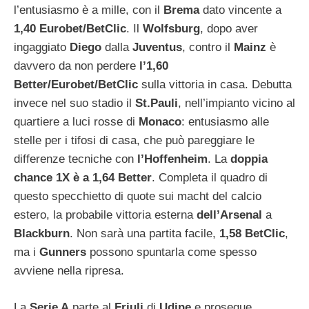
l’entusiasmo è a mille, con il
Brema
dato vincente a
1,40
Eurobet/BetClic
. Il
Wolfsburg
, dopo aver
ingaggiato
Diego
dalla
Juventus
, contro il
Mainz
è
davvero da non perdere
l’1,60
Better/Eurobet/BetClic
sulla vittoria in casa. Debutta
invece nel suo stadio il
St.Pauli
, nell’impianto vicino al
quartiere a luci rosse di
Monaco
: entusiasmo alle
stelle per i tifosi di casa, che può pareggiare le
differenze tecniche con
l’Hoffenheim
. La
doppia
chance 1X è a 1,64 Better
. Completa il quadro di
questo specchietto di quote sui macht del calcio
estero, la probabile vittoria esterna
dell’Arsenal
a
Blackburn
. Non sarà una partita facile,
1,58 BetClic
,
ma i
Gunners
possono spuntarla come spesso
avviene nella ripresa.
La
Serie A
parte al
Friuli
di
Udine
e prosegue