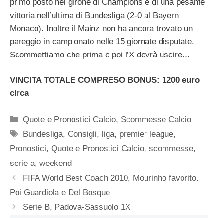
primo posto nel girone di Champions e di una pesante
vittoria nell’ultima di Bundesliga (2-0 al Bayern
Monaco). Inoltre il Mainz non ha ancora trovato un
pareggio in campionato nelle 15 giornate disputate.
Scommettiamo che prima o poi l’X dovrà uscire…
VINCITA TOTALE COMPRESO BONUS: 1200 euro
circa
Categorie
Quote e Pronostici Calcio
,
Scommesse Calcio
Tag
Bundesliga
,
Consigli
,
liga
,
premier league
,
Pronostici
,
Quote e Pronostici Calcio
,
scommesse
,
serie a
,
weekend
FIFA World Best Coach 2010, Mourinho favorito.
Poi Guardiola e Del Bosque
Serie B, Padova-Sassuolo 1X