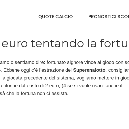
QUOTE CALCIO
PRONOSTICI SCO
i euro tentando la fort
amo o sentiamo dire: fortunato signore vince al gioco con so
. Ebbene oggi c’è l’estrazione del
Superenalotto
, consiglia
 la giocata precedente del sistema, vogliamo mettere in gioc
colonne dal costo di 2 euro, (4 se si vuole usare anche il
sà che la fortuna non ci assista.