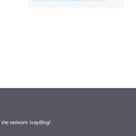
f the network IsayBlog!