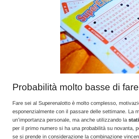
Probabilità molto basse di far
Fare sei al Superenalotto è molto complesso, motivazio
esponenzialmente con il passare delle settimane. La m
un’importanza personale, ma anche utilizzando la
stati
per il primo numero si ha una probabilità su novanta,
se si prende in considerazione la combinazione vincen