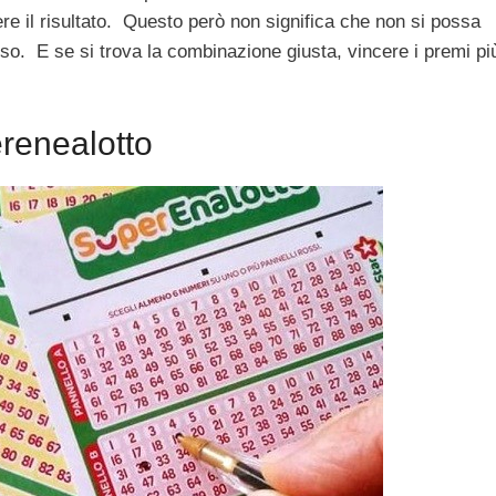
gere il risultato. Questo però non significa che non si possa
nso. E se si trova la combinazione giusta, vincere i premi pi
erenealotto