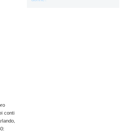
oro
ei conti
rlando,
0: