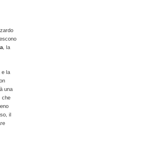
zzardo
riescono
a
, la
 e la
con
ià una
) che
meno
o, il
are