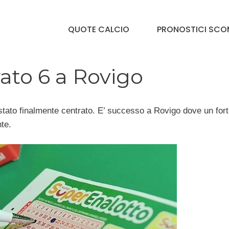
QUOTE CALCIO
PRONOSTICI SCO
ato 6 a Rovigo
è stato finalmente centrato. E’ successo a Rovigo dove un for
te.