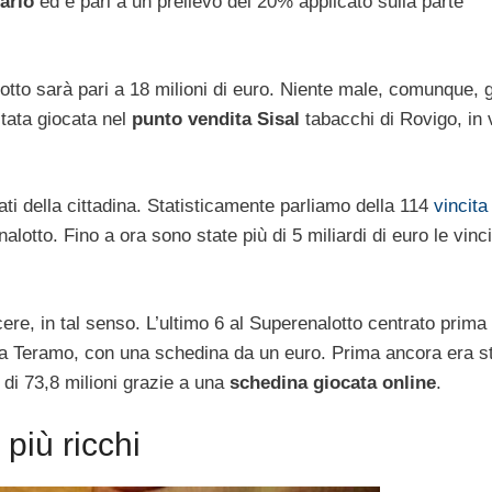
ario
ed è pari a un prelievo del 20% applicato sulla parte
otto sarà pari a 18 milioni di euro. Niente male, comunque, 
stata giocata nel
punto vendita Sisal
tabacchi di Rovigo, in 
ti della cittadina. Statisticamente parliamo della 114
vincita
lotto. Fino a ora sono state più di 5 miliardi di euro le vinci
ncere, in tal senso. L’ultimo 6 al Superenalotto centrato prima 
 a Teramo, con una schedina da un euro. Prima ancora era s
 di 73,8 milioni grazie a una
schedina giocata online
.
 più ricchi