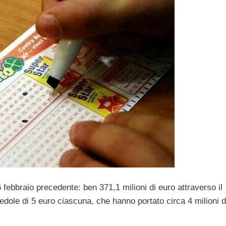
6 febbraio precedente: ben 371,1 milioni di euro attraverso il
cedole di 5 euro ciascuna, che hanno portato circa 4 milioni d