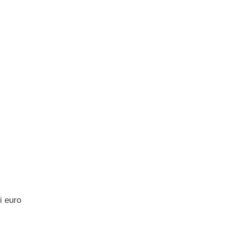
i euro