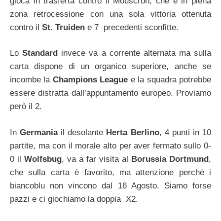
gioca in trasferta contro il Mouscron, che è in piena
zona retrocessione con una sola vittoria ottenuta
contro il
St. Truiden
e 7 precedenti sconfitte.
Lo
Standard
invece va a corrente alternata ma sulla
carta dispone di un organico superiore, anche se
incombe la
Champions League
e la squadra potrebbe
essere distratta dall’appuntamento europeo. Proviamo
però il 2.
In
Germania
il desolante
Herta Berlino
, 4 punti in 10
partite, ma con il morale alto per aver fermato sullo 0-
0 il
Wolfsbug
, va a far visita al
Borussia Dortmund
,
che sulla carta è favorito, ma attenzione perchè i
biancoblu non vincono dal 16 Agosto. Siamo forse
pazzi e ci giochiamo la doppia X2.