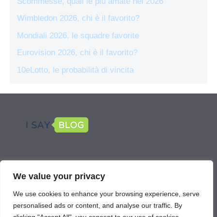
Scommesse, quali le più amate nel 2026
Wimbledon 2026, chi è il favorito?
Mondiali 2026, le squadre favorite
Eurovision 2026, chi è il favorito?
10eLotto, le probabilità di vincita
LEGAL
We value your privacy
Scommetti Online is part of the network
We use cookies to enhance your browsing experience, serve
IsayBlog!
personalised ads or content, and analyse our traffic. By