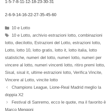
1-5-7-8-11-12-18-23-30-31
2-6-9-14-16-22-27-35-45-60
Categorie
10 e Lotto
Tag
10 e Lotto
,
archivio estrazioni lotto
,
combinazioni
lotto
,
diecilotto
,
Estrazioni del Lotto
,
estrazioni lotto
,
Lotto
,
lotto 10
,
lotto gratis
,
lotto it
,
lotto italia
,
lotto
statistiche
,
numeri del lotto
,
numeri lotto
,
numeri per
vincere al lotto
,
numeri vincenti lotto
,
ritiro premi lotto
,
Sisal
,
sisal it
,
ultime estrazioni lotto
,
Verifica Vincite
,
Vincere al Lotto
,
vincite lotto
Champions League, Lione-Real Madrid meglio la
doppia X2
Festival di Sanremo, ecco le quote, ma il favorito è
Marco Mengoni