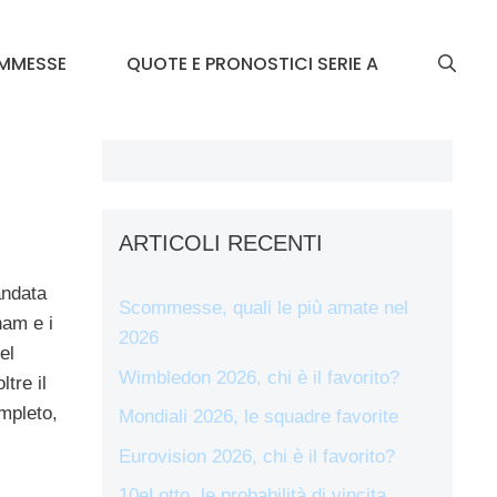
MMESSE
QUOTE E PRONOSTICI SERIE A
ARTICOLI RECENTI
andata
Scommesse, quali le più amate nel
ham e i
2026
el
Wimbledon 2026, chi è il favorito?
tre il
ompleto,
Mondiali 2026, le squadre favorite
Eurovision 2026, chi è il favorito?
10eLotto, le probabilità di vincita