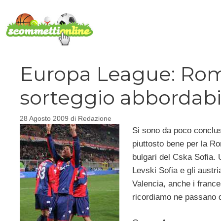
Vai
al
contenuto
Europa League: Rom
sorteggio abbordabi
28 Agosto 2009
di
Redazione
Si sono da poco conclusi 
piuttosto bene per la Rom
bulgari del Cska Sofia. U
Levski Sofia e gli austri
Valencia, anche i frances
ricordiamo ne passano d