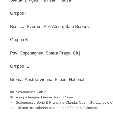
Saktar, Bruges, Partizan, Tolosa
Gruppo I
Benfica, Everton, Aek Atene, Bate Borisov
Gruppo K
Psv, Copenaghen, Sparta Praga, Cluj
Gruppo L
Brema, Austria Vienna, Bilbao, National
Categorie
Scommesse Calcio
Tag
europa league
,
Genoa
,
lazio
,
Roma
Scommesse Serie B Francia e Olanda: Caen, Go Eagles e Cha
10Lotto: tre colonne con i numeri finora più vincenti