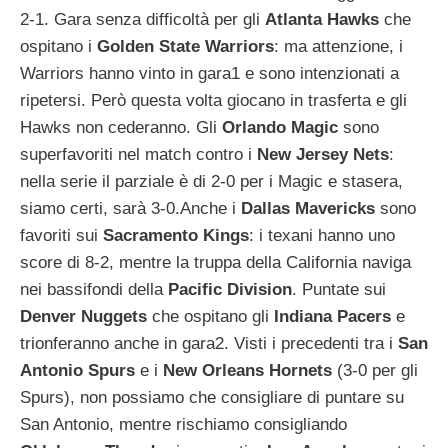
2-1. Gara senza difficoltà per gli
Atlanta
Hawks
che
ospitano i
Golden
State
Warriors
: ma attenzione, i
Warriors hanno vinto in gara1 e sono intenzionati a
ripetersi. Però questa volta giocano in trasferta e gli
Hawks non cederanno. Gli
Orlando
Magic
sono
superfavoriti nel match contro i
New
Jersey
Nets
:
nella serie il parziale è di 2-0 per i Magic e stasera,
siamo certi, sarà 3-0.Anche i
Dallas
Mavericks
sono
favoriti sui
Sacramento
Kings
: i texani hanno uno
score di 8-2, mentre la truppa della California naviga
nei bassifondi della
Pacific
Division
. Puntate sui
Denver
Nuggets
che ospitano gli
Indiana
Pacers
e
trionferanno anche in gara2. Visti i precedenti tra i
San
Antonio
Spurs
e i
New
Orleans
Hornets
(3-0 per gli
Spurs), non possiamo che consigliare di puntare su
San Antonio, mentre rischiamo consigliando