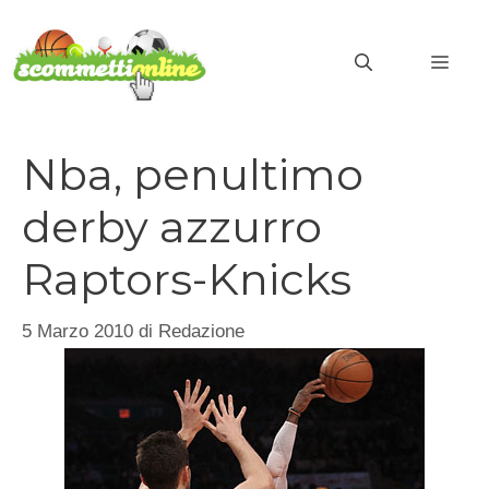
Vai
al
MEN
contenuto
Nba, penultimo
derby azzurro
Raptors-Knicks
5 Marzo 2010
di
Redazione