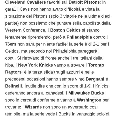
Cleveland
Cavaliers
favoriti sui
Detroit
Pistons
: in
gara1 i Cavs non hanno avuto difficoltà e vista la
situazione dei Pistons (solo 3 vittorie nelle ultime dieci
partite) non possiamo che puntare sulla capolista della
Western Conference. I
Boston
Celtics
si stanno
lentamente riprendendo, però a
Philadelphia
contro i
76ers
non sarà per niente facile: la serie è di 2-1 per i
Celtics, ma secondo noi Philadelphia pareggerà i
conti. Si ritrovano di fronte anche i tre italiani della
Nba. I
New
York
Knicks
vanno a trovare i
Toronto
Raptors
: è la terza sfida tra gli azzurri e nelle
precedenti occasioni hanno sempre vinto
Bargnani
e
Belinelli
. Inutile dire che con lo score di 1-9, i Knicks
cederanno ancora ai canadesi.
I
Milwaukee
Bucks
sono in cerca di conferme e vanno a
Washington
per
trovarle: i
Wizards
non sono un avversario così
temibile, ma la serie vede i Bucks in vantaggio solo di