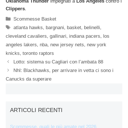
Oklahoma
Thunder
impegnati a
Los
Angeles
contro i
Clippers
.
Categorie
Scommesse Basket
Tag
atlanta hawks
,
bargnani
,
basket
,
belinelli
,
cleveland cavaliers
,
gallinari
,
indiana pacers
,
los
angeles lakers
,
nba
,
new jersey nets
,
new york
knicks
,
toronto raptors
Lotto: sistema su Cagliari con l’ambata 88
Nhl: Blackhawks, per arrivare in vetta ci sono i
Canucks da superare
ARTICOLI RECENTI
Scommesse, quali le più amate nel 2026