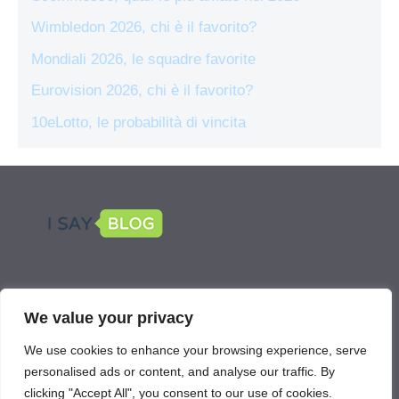
Wimbledon 2026, chi è il favorito?
Mondiali 2026, le squadre favorite
Eurovision 2026, chi è il favorito?
10eLotto, le probabilità di vincita
LEGAL
We value your privacy
Scommetti Online is part of the network
We use cookies to enhance your browsing experience, serve
IsayBlog!
personalised ads or content, and analyse our traffic. By
clicking "Accept All", you consent to our use of cookies.