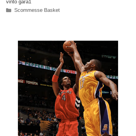
vinto gara1
Categorie
Scommesse Basket