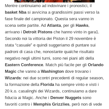
Mentre continuiamo ad indovinare i pronostici, il
basket
Nba
si avvicina a grandissimi passi verso la
fase finale del campionato. Questa sera vanno in
scena sette partite. Ad
Atlanta
, per gli
Hawks
,
arrivano i
Detroit
Pistons
che hanno vinto in gara1.
Secondo noi la vittoria dei Piston il 29 novembre è
stata “casuale” e quindi suggeriamo di puntare sui
padroni di casa che, nonostante qualche risultato
negativo negli ultimi turni, sono nei piani alti della
Eastern
Conference
. Match più facile per gli
Orlando
Magic
che vanno a
Washington
dove trovano i
Wizards
: nei due scontri precedenti di regular season,
la formazione della
Florida
ha sempre vinto e visti i
20 k.o. casalinghi dei Wizards, continuiamo a dare
fiducia ai Magic. Anche i
Denver
Nuggets
sono
favoriti contro i
Memphis
Grizzlies
, però non di vede