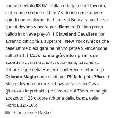
hanno trionfato
98-97
. Dallas è largamente favorita,
visto che è reduce da ben 7 vittorie consecutive e
quindi non vogliamo rischiare sui Bobcats, anche se
questi devono vincere per difendere l’ultimo posto
valido in chiave playoff. I
Claveland
Cavaliers
non
avranno difficoltà a superare i
New York Knicks
che
nelle ultime dieci gare ne hanno perse 9 vincendone
soltanto 1.
I Cavs hanno già vinto i primi due
scontri
e avranno ancora successo, tornando a
dettare legge nella Eastern Conference. Intanto gli
Orlando
Magic
sono ospiti dei
Philadelphia
76ers
: i
Magic devono sperare nel passo falso dei Cavs
(piuttosto improbabile) e vincere sui 76ers come già
accaduto il 28 ottobre (vittoria della banda della
Florida 120-106).
Categorie
Scommesse Basket