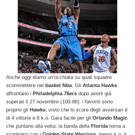
Anche oggi diamo un’occhiata su quali squadre
scommettere nel
basket
Nba
. Gli
Atlanta
Hawks
affrontano i
Philadelphia
76ers
dopo averli già
superati il 27 novembre (100-86): i favoriti sono
proprio gli
Hawks
, visto che lo score degli avversari è
di 4 vittorie e 6 k.o. Gara facile per gli
Orlando
Magic
che puntano alla vetta: la banda della
Florida
torna a
scontrarsi con i
Golden State Warriors
, messi k.o. il