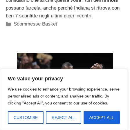
confidiamo che anche questa volta i tori dell’
Illinois
possano farcela, anche perché Indiana si ritrova con
ben 7 sconfitte negli ultimi dieci incontri.
Categorie
Scommesse Basket
We value your privacy
We use cookies to enhance your browsing experience, serve
personalised ads or content, and analyse our traffic. By
clicking "Accept All", you consent to our use of cookies.
CUSTOMISE
REJECT ALL
ACCEPT ALL