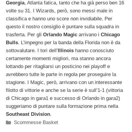
Georgia
, Atlanta fatica, tanto che ha già perso ben 16
volte su 31. I Wizards, però, sono messi male in
classifica e hanno uno score non invidiabile. Per
questo il nostro consiglio è puntare sulla squadra in
trasferta. Per gli
Orlando Magic
arrivano i
Chicago
Bulls
. L’impegno per la banda della Florida non è da
sottovalutare. I tori dell’
Illinois
hanno conosciuto
certamente momenti migliori, ma stanno ancora
lottando per ritagliarsi un posticino nei playoff e
avrebbero tutte le parte in regola per proseguire la
stagione. I Magic, però, arrivano con un interessante
filotto di vittorie e anche se la serie è sull’1-1 (vittoria
di Chicago in gara1 e successo di Orlando in gara2)
suggeriamo di puntare sulla formazione prima nella
Southeast Division
.
Categorie
Scommesse Basket