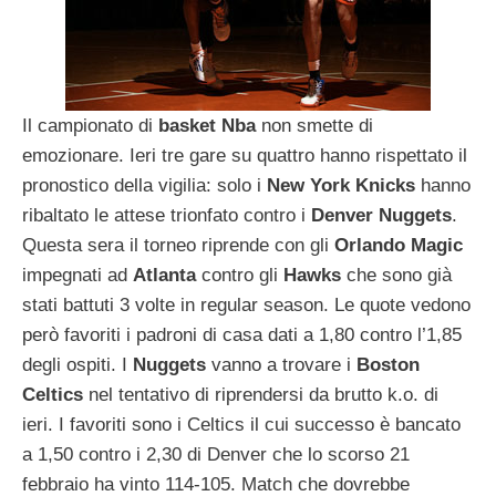
Il campionato di
basket
Nba
non smette di
emozionare. Ieri tre gare su quattro hanno rispettato il
pronostico della vigilia: solo i
New York Knicks
hanno
ribaltato le attese trionfato contro i
Denver
Nuggets
.
Questa sera il torneo riprende con gli
Orlando
Magic
impegnati ad
Atlanta
contro gli
Hawks
che sono già
stati battuti 3 volte in regular season. Le quote vedono
però favoriti i padroni di casa dati a 1,80 contro l’1,85
degli ospiti. I
Nuggets
vanno a trovare i
Boston
Celtics
nel tentativo di riprendersi da brutto k.o. di
ieri. I favoriti sono i Celtics il cui successo è bancato
a 1,50 contro i 2,30 di Denver che lo scorso 21
febbraio ha vinto 114-105. Match che dovrebbe