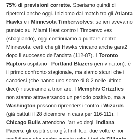
75% di previsioni corrette
. Speriamo quindi di
ripeterci anche oggi. Iniziamo dal match tra gli
Atlanta
Hawks
e i
Minnesota
Timberwolves
: se ieri avevamo
puntato sui Miami Heat contro i Timberwolves
(sbagliando), oggi continuiamo a puntare contro
Minnesota, certi che gli Hawks vincano anche gara2
dopo il successo dell’andata (112-87). I
Toronto
Raptors
ospitano i
Portland
Blazers
(ieri vincitori): è
il primo confronto stagionale, ma siamo sicuri che i
canadesi (che hanno uno score di 8-2 nelle ultime
dieci) riusciranno a trionfare. I
Memphis
Grizzlies
non stanno attraversando un periodo positivo, ma a
Washington
possono riprendersi contro i
Wizards
(già battuti il 28 dicembre in casa per 116-111). I
Chicago
Bulls
attendono l’arrivo degli
Indiana
Pacers
: gli ospiti sono già finiti k.o. due volte e noi