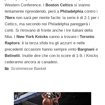
Western Conference. I
Boston
Celtics
si stanno
lentamente riprendendo, però a
Philadelphia
contro i
76ers
non sarà per niente facile: la serie è di 2-1 per i
Celtics, ma secondo noi Philadelphia pareggerà i
conti. Si ritrovano di fronte anche i tre italiani della
Nba. I
New
York
Knicks
vanno a trovare i
Toronto
Raptors
: è la terza sfida tra gli azzurri e nelle
precedenti occasioni hanno sempre vinto
Bargnani
e
Belinelli
. Inutile dire che con lo score di 1-9, i Knicks
cederanno ancora ai canadesi.
Categorie
Scommesse Basket