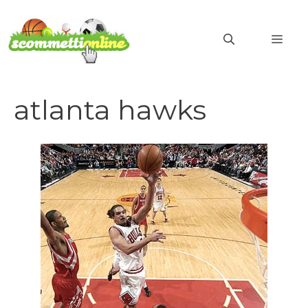
Vai
al
MEN
contenuto
atlanta hawks