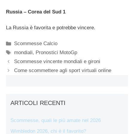
Russia – Corea del Sud 1
La Russia è favorita e potrebbe vincere.
Categorie
Scommesse Calcio
Tag
mondiali
,
Pronostici MotoGp
Scommesse vincente mondiali e gironi
Come scommettere agli sport virtuali online
ARTICOLI RECENTI
Scommesse, quali le più amate nel 2026
Wimbledon 2026, chi è il favorito?