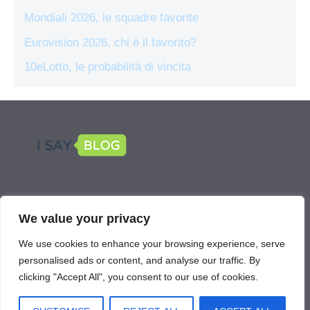
Mondiali 2026, le squadre favorite
Eurovision 2026, chi è il favorito?
10eLotto, le probabilità di vincita
LEGAL
We value your privacy
Scommetti Online is part of the network
We use cookies to enhance your browsing experience, serve
IsayBlog!
personalised ads or content, and analyse our traffic. By
clicking "Accept All", you consent to our use of cookies.