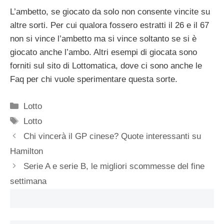
L’ambetto, se giocato da solo non consente vincite su
altre sorti. Per cui qualora fossero estratti il 26 e il 67
non si vince l’ambetto ma si vince soltanto se si è
giocato anche l’ambo. Altri esempi di giocata sono
forniti sul sito di Lottomatica, dove ci sono anche le
Faq per chi vuole sperimentare questa sorte.
Categorie
Lotto
Tag
Lotto
Chi vincerà il GP cinese? Quote interessanti su
Hamilton
Serie A e serie B, le migliori scommesse del fine
settimana