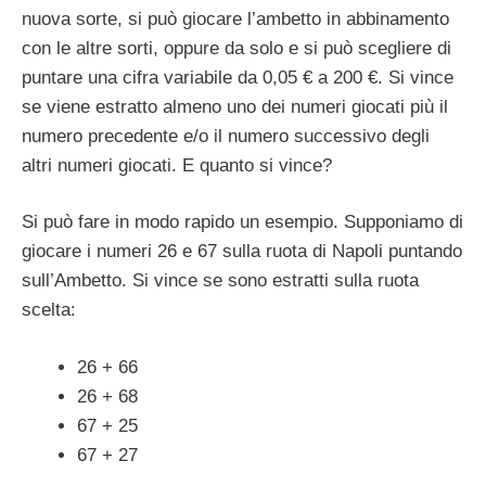
nuova sorte, si può giocare l’ambetto in abbinamento
con le altre sorti, oppure da solo e si può scegliere di
puntare una cifra variabile da 0,05 € a 200 €. Si vince
se viene estratto almeno uno dei numeri giocati più il
numero precedente e/o il numero successivo degli
altri numeri giocati. E quanto si vince?
Si può fare in modo rapido un esempio. Supponiamo di
giocare i numeri 26 e 67 sulla ruota di Napoli puntando
sull’Ambetto. Si vince se sono estratti sulla ruota
scelta:
26 + 66
26 + 68
67 + 25
67 + 27