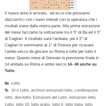
Il nuovo anno è arrivato, ed ecco che possiamo
sbizzarrirci con i nuovi metodi con la speranza che i
risultati siano dalla nostra parte. Alla prima estrazione
del mese facciamo la sottrazione tra il 5° di Ba ed il 5°
di Cagliari. Il risultato sarà l’ambata, poi il 2° di
Cagliari lo sommiamo al 1° di Firenze per ricavare
l’ambo secco da giocare su Roma e tutte per tutto il
mese. Questo mese di Gennaio la previsione finale è :
14 ambata su Roma e ambo secco
14- 48 anche su
Tutte.
Categorie
Lotto
Tag
10 e Lotto
,
archivio estrazioni lotto
,
combinazioni
lotto
,
diecilotto
,
Estrazioni del Lotto
,
estrazioni lotto
,
Lotto
,
lotto 10
,
lotto gratis
,
lotto it
,
lotto italia
,
lotto