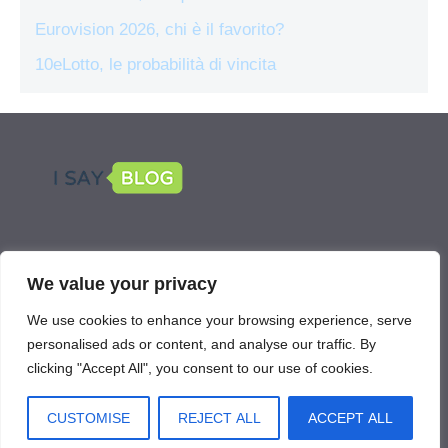
Eurovision 2026, chi è il favorito?
10eLotto, le probabilità di vincita
LEGAL
We value your privacy
Scommetti Online is part of the network
We use cookies to enhance your browsing experience, serve
IsayBlog!
personalised ads or content, and analyse our traffic. By
clicking "Accept All", you consent to our use of cookies.
CUSTOMISE
REJECT ALL
ACCEPT ALL
Scommettionline.com © 2026. All right reserverd.