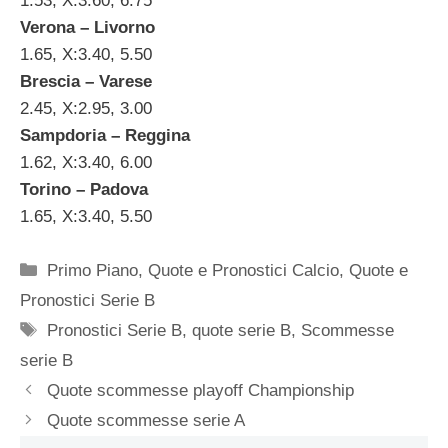
1.53, X:3.60, 6.75
Verona – Livorno
1.65, X:3.40, 5.50
Brescia – Varese
2.45, X:2.95, 3.00
Sampdoria – Reggina
1.62, X:3.40, 6.00
Torino – Padova
1.65, X:3.40, 5.50
Categorie
Primo Piano
,
Quote e Pronostici Calcio
,
Quote e
Pronostici Serie B
Tag
Pronostici Serie B
,
quote serie B
,
Scommesse
serie B
Quote scommesse playoff Championship
Quote scommesse serie A