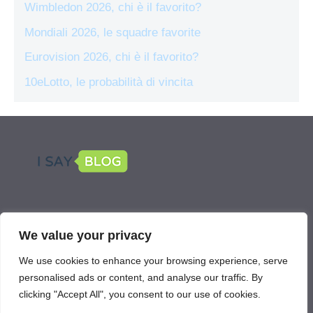
Wimbledon 2026, chi è il favorito?
Mondiali 2026, le squadre favorite
Eurovision 2026, chi è il favorito?
10eLotto, le probabilità di vincita
LEGAL
We value your privacy
Scommetti Online is part of the network
We use cookies to enhance your browsing experience, serve
IsayBlog!
personalised ads or content, and analyse our traffic. By
clicking "Accept All", you consent to our use of cookies.