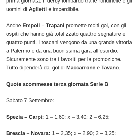
prima giornata. Il derby lombardo tra le rondinelle e gli
uomini di
Aglietti
è imperdibile.
Anche
Empoli – Trapani
promette molti gol, con gli
ospiti che hanno già totalizzato quattro segnature e
quattro punti. I toscani vengono da una grande vittoria
a Palermo e da una buonissima gara all’esordio.
Sicuramente sono tra i favoriti per la promozione.
Tutto dipenderà dai gol di
Maccarrone
e
Tavano
.
Quote scommesse terza giornata Serie B
Sabato 7 Settembre:
Spezia – Carpi:
1 – 1,60; x – 3,40; 2 – 6,25;
Brescia – Novara:
1 – 2,35; x – 2,90; 2 – 3,25;