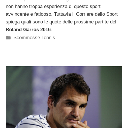
non hanno troppa esperienza di questo sport
avvincente e faticoso. Tuttavia il Corriere dello Sport
spiega quali sono le quote delle prossime partite del
Roland Garros 2016
.
Categorie
Scommesse Tennis