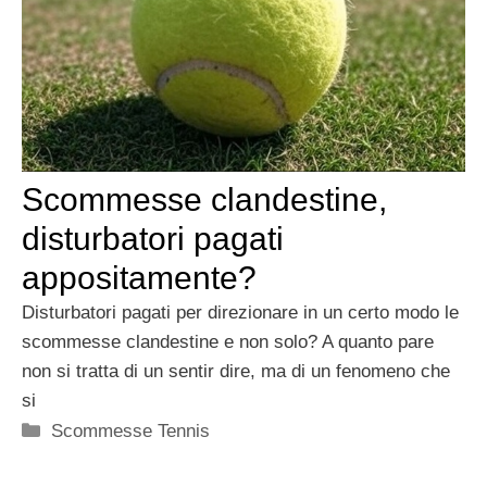
Scommesse clandestine,
disturbatori pagati
appositamente?
Disturbatori pagati per direzionare in un certo modo le
scommesse clandestine e non solo? A quanto pare
non si tratta di un sentir dire, ma di un fenomeno che
si
Categorie
Scommesse Tennis