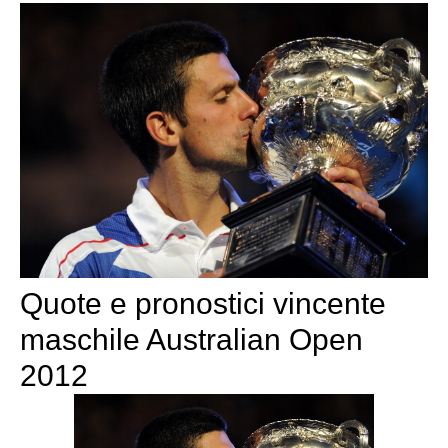
Quote e pronostici vincente
maschile Australian Open
2012