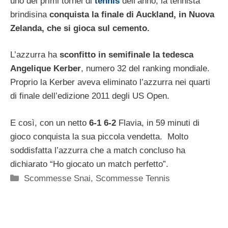
uno dei primi tornei di
tennis
dell’anno, la tennista
brindisina
conquista la finale di Auckland, in Nuova
Zelanda, che si gioca sul cemento.
L’azzurra ha
sconfitto in semifinale la tedesca
Angelique Kerber
, numero 32 del ranking mondiale.
Proprio la Kerber aveva eliminato l’azzurra nei quarti
di finale dell’edizione 2011 degli US Open.
E così, con un netto
6-1 6-2
Flavia, in 59 minuti di
gioco conquista la sua piccola vendetta. Molto
soddisfatta l’azzurra che a match concluso ha
dichiarato “Ho giocato un match perfetto”.
Categorie
Scommesse Snai
,
Scommesse Tennis