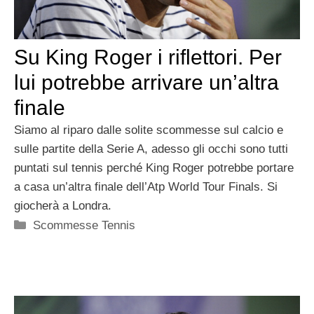
Su King Roger i riflettori. Per
lui potrebbe arrivare un’altra
finale
Siamo al riparo dalle solite scommesse sul calcio e
sulle partite della Serie A, adesso gli occhi sono tutti
puntati sul tennis perché King Roger potrebbe portare
a casa un’altra finale dell’Atp World Tour Finals. Si
giocherà a Londra.
Categorie
Scommesse Tennis