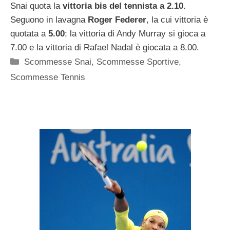
Snai quota la
vittoria bis del tennista a 2.10
.
Seguono in lavagna
Roger Federer
, la cui vittoria è
quotata a
5.00
; la vittoria di Andy Murray si gioca a
7.00 e la vittoria di Rafael Nadal è giocata a 8.00.
Categorie
Scommesse Snai
,
Scommesse Sportive
,
Scommesse Tennis