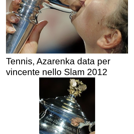
Tennis, Azarenka data per
vincente nello Slam 2012