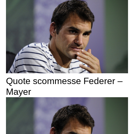
Quote scommesse Federer –
Mayer