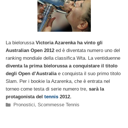
La bielorussa
Victoria Azarenka ha vinto gli
Australian Open 2012
ed è diventata numero uno del
ranking mondiale della classifica Wta. La ventiduenne
diventa la prima bielorussa a conquistare il titolo
degli Open d’Australia
e conquista il suo primo titolo
Slam. Per i bookie la Azarenka, che è entrata nel
torneo come testa di serie numero tre,
sarà la
protagonista del
tennis
2012.
Categorie
Pronostici
,
Scommesse Tennis