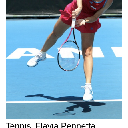
Tennis, Flavia Pennetta